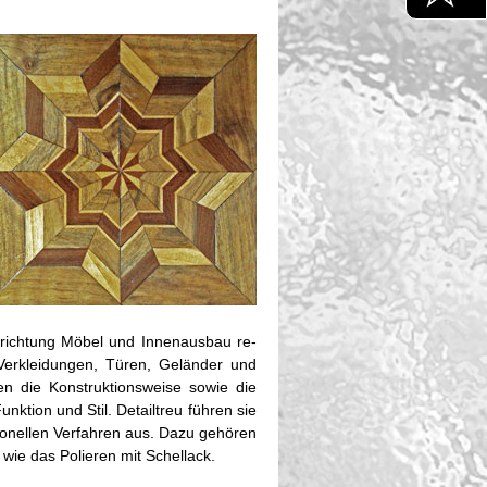
­rich­tung Möbel und In­nen­aus­bau re­
n, Ver­klei­dun­gen, Türen, Ge­län­der und
len die Kon­struk­ti­ons­wei­se sowie die
nk­ti­on und Stil. De­tail­treu füh­ren sie
tio­nel­len Ver­fah­ren aus. Dazu ge­hö­ren
wie das Po­lie­ren mit Schel­lack.