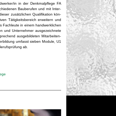
d­wer­ker/in in der Denk­mal­pfle­ge FA
schie­de­nen Bau­be­ru­fen und mit In­ter­
­ser zu­sätz­li­chen Qua­li­fi­ka­ti­on kön­
­ven Tä­tig­keits­be­reich er­wei­tern und
s Fach­leu­te in einem hand­werk­li­chen
nen und Un­ter­neh­mer aus­ge­zeich­ne­te
re­chend aus­ge­bil­de­ten Mit­ar­bei­ten­
er­bil­dung um­fasst sie­ben Mo­du­le, U1
e­rufs­prü­fung ab.
e­ge