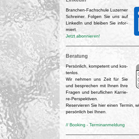
Bran­chen-Fach­schu­le Lu­zer­ner
Schrei­ner. Fol­gen Sie uns auf
Lin­ke­dIn und blei­ben Sie in­for­
miert.
Jetzt abon­nie­ren!
Be­ra­tung
Per­sön­lich, kom­pe­tent und kos­
ten­los.
Wir neh­men uns Zeit für Sie
und be­spre­chen mit Ihnen Ihre
Fra­gen und be­ruf­li­chen Kar­rie­
re-Per­spek­ti­ven.
Re­ser­vie­ren Sie hier einen Ter­min, 
per­sön­lich bei Ihnen.
// Boo­king - Ter­mi­nan­mel­dung