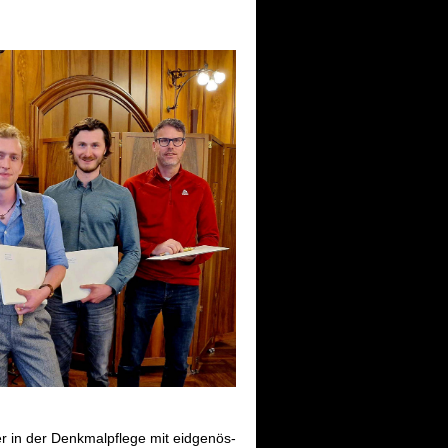
in der Denk­mal­pfle­ge mit eid­ge­nös­