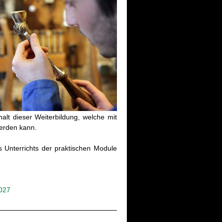
halt die­ser Wei­ter­bil­dung, wel­che mit
wer­den kann.
s Un­ter­richts der prak­ti­schen Mo­du­le
2027