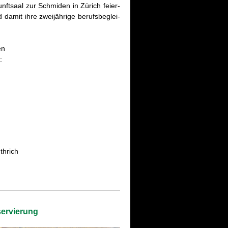
fts­aal zur Schmi­den in Zü­rich fei­er­
amit ihre zwei­jäh­ri­ge be­rufs­be­glei­
nen
:
th­rich
er­vie­rung