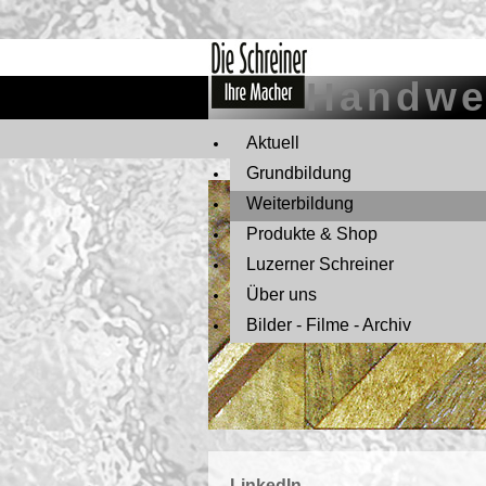
Hand­wer
Ak­tu­ell
Grund­bil­dung
Wei­ter­bil­dung
Pro­duk­te & Shop
Lu­zer­ner Schrei­ner
Über uns
Bil­der - Filme - Ar­chiv
Lin­ke­dIn