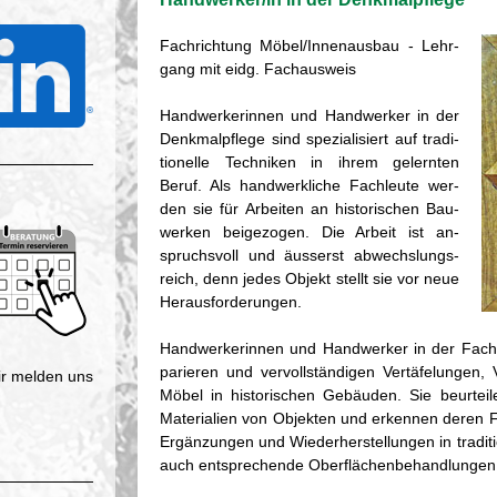
Fach­rich­tung Möbel/In­nen­aus­bau - Lehr­
gang mit eidg. Fach­aus­weis
Hand­wer­ke­rin­nen und Hand­wer­ker in der
Denk­mal­pfle­ge sind spe­zia­li­siert auf tra­di­
tio­nel­le Tech­ni­ken in ihrem ge­lern­ten
Beruf. Als hand­werk­li­che Fach­leu­te wer­
den sie für Ar­bei­ten an his­to­ri­schen Bau­
wer­ken bei­ge­zo­gen. Die Ar­beit ist an­
spruchs­voll und äus­serst ab­wechs­lungs­
reich, denn jedes Ob­jekt stellt sie vor neue
Her­aus­for­de­run­gen.
Hand­wer­ke­rin­nen und Hand­wer­ker in der Fach
pa­rie­ren und ver­voll­stän­di­gen Ver­tä­fe­lun­ge
wir mel­den uns
Möbel in his­to­ri­schen Ge­bäu­den. Sie be­ur­tei­
Ma­te­ria­li­en von Ob­jek­ten und er­ken­nen deren Fu
Er­gän­zun­gen und Wie­der­her­stel­lun­gen in tra­di­
auch ent­spre­chen­de Ober­flä­chen­be­hand­lun­gen 