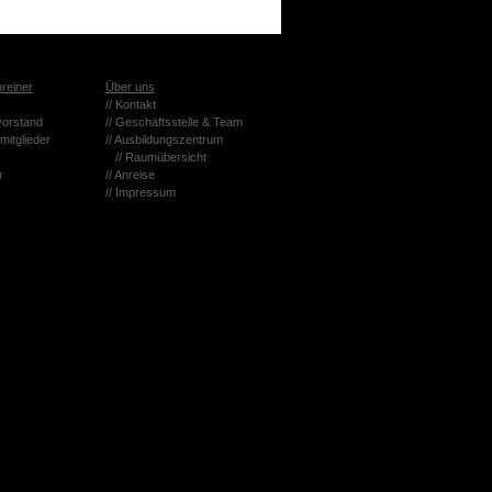
rei­ner
Über uns
// Kon­takt
­vor­stand
// Ge­schäfts­stel­le & Team
mit­glie­der
// Aus­bil­dungs­zen­trum
// Raum­über­sicht
r
// An­rei­se
// Im­pres­sum
ite und die Nut­zer­er­fah­rung zu ver­bes­sern (Tracking Coo­kies). Sie kön­
a­li­tä­ten der Seite zur Ver­fü­gung ste­hen.