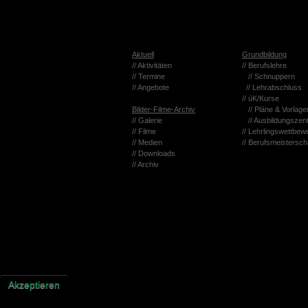
Ak­tu­ell
Grund­bil­dung
// Ak­ti­vi­tä­ten
// Be­rufs­leh­re
// Ter­mi­ne
// Schnup­pern
// An­ge­bo­te
// Lehr­ab­schluss
// üK/Kurse
Bil­der-Fil­me-Ar­chiv
// Pläne & Vor­la­ge
// Ga­le­rie
// Aus­bil­dungs­zen
// Filme
// Lehr­lings­wett­be­
// Me­di­en
// Be­rufs­meis­ter­sch
// Down­loads
// Ar­chiv
Wir nut­zen Coo­kies auf un­se­rer Web­site. Ei­ni­ge von ihnen sind es­sen­
nen selbst ent­schei­den, ob Sie die Coo­kies zu­las­sen möch­ten. Bitte be­a
Ak­zep­tie­ren