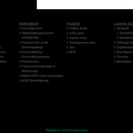
Wei­ter­bil­dung
Pro­duk­te
Lu­zer­ner Sch
// Kurs­über­sicht
// On­line-Shop
// Ver­band
// Wei­ter­bil­dungs­sys­tem
// voka easy
// Sek­ti­ons
VSSM/FRM
// mas­ter easy
// Ver­bands­
// Han­der­ke­rIn in der
// ma­nage­ment easy
// Stif­tungs­rat
n
Denk­mal­pfle­ge
// .live
// Top­Mem­be
­trum
// Ge­schäfts­frau
// AGB
// Däch­li­turm
werb
Ge­schäfts­part­ne­rin
// Ter­mi­ne
af­ten
// Pra­xis­kur­se
// Ak­ti­vi­tä­ten
// Fach­ver­an­stal­tun­gen &
Work­shops
//
MAEK/ZPK-Un­ter­stüt­zun­gen
// AGB Wei­ter­bil­dung
zi­ell für den Be­trieb der Seite, wäh­rend an­de­re uns hel­fen, diese Web­s
ch­ten Sie, dass bei einer Ab­leh­nung wo­mög­lich nicht mehr alle Funk­tio­n
Wei­te­re In­for­ma­tio­nen