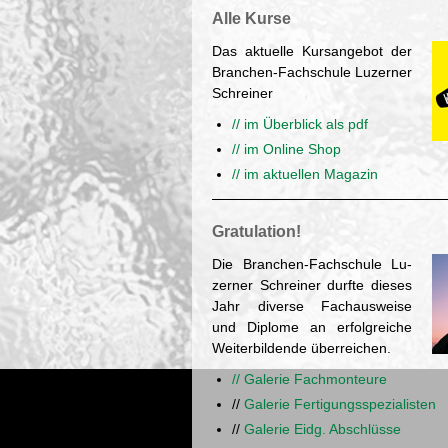
Alle Kurse
Das ak­tu­el­le Kurs­an­ge­bot der
Bran­chen-Fach­schu­le Lu­zer­ner
Schrei­ner
// im Über­blick als pdf
// im On­line Shop
// im ak­tu­el­len Ma­ga­zin
Gra­tu­la­ti­on!
Die Bran­chen-Fach­schu­le Lu­
zer­ner Schrei­ner durf­te die­ses
Jahr di­ver­se Fach­aus­wei­se
und Di­plo­me an er­folg­rei­che
Wei­ter­bil­den­de über­rei­chen.
// Ga­le­rie Fachmon­teu­re
//
Ga­le­rie Fer­ti­gungs­spe­zia­lis­ten
//
Ga­le­rie Eidg. Ab­schlüs­se