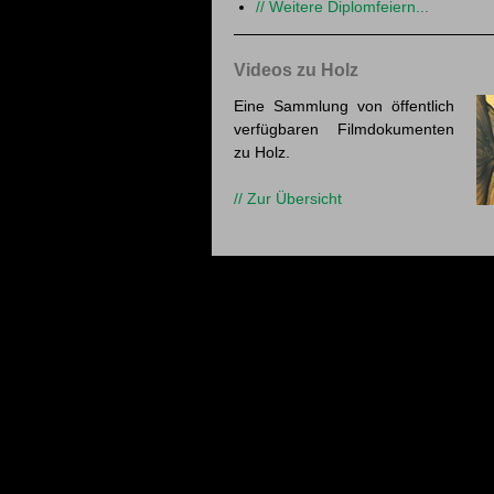
// Wei­te­re Di­plom­fei­ern...
Vi­de­os zu Holz
Eine Samm­lung von öf­fent­lich
ver­füg­ba­ren Film­do­ku­men­ten
zu Holz.
// Zur Über­sicht