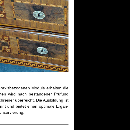
xis­be­zo­ge­nen Mo­du­le er­hal­ten die
In­nen wird nach be­stan­de­ner Prü­fung
hrei­ner über­reicht. Die Aus­bil­dung ist
nt und bie­tet einen op­ti­ma­le Er­gän­
n­ser­vie­rung.