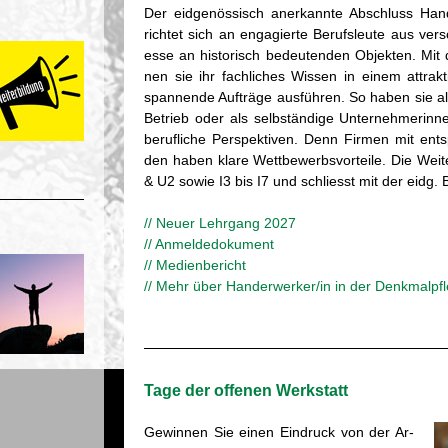
Der eid­ge­nös­sisch an­er­kann­te Ab­schluss Han
rich­tet sich an en­ga­gier­te Be­rufs­leu­te aus ver­
es­se an his­to­risch be­deu­ten­den Ob­jek­ten. Mit die
nen sie ihr fach­li­ches Wis­sen in einem at­trak­ti
span­nen­de Auf­trä­ge aus­füh­ren. So haben sie al
Be­trieb oder als selb­stän­di­ge Un­ter­neh­me­rin­
be­ruf­li­che Per­spek­ti­ven. Denn Fir­men mit ent­sp
den haben klare Wett­be­werbs­vor­tei­le. Die Wei­t
& U2 sowie I3 bis I7 und schliesst mit der eidg. B
// Neuer Lehr­gang 2027
// An­mel­de­do­ku­ment
// Me­di­en­be­richt
// Mehr über Han­der­wer­ker/in in der Denk­mal­pfl
Tage der of­fe­nen Werk­statt
Ge­win­nen Sie einen Ein­druck von der Ar­