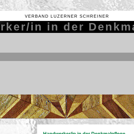
VER­BAND LU­ZER­NER SCHREI­NER
­ker/in in der Denk­ma
Hand­wer­ker/in in der Denk­mal­pfle­ge