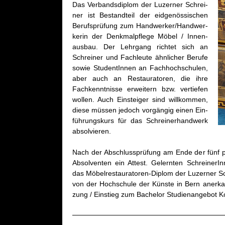
Das Ver­bands­di­plom der Lu­zer­ner Schrei­
ner ist Be­stand­teil der eid­ge­nös­si­schen
Be­rufs­prü­fung zum Hand­wer­ker/Hand­wer­
ke­rin der Denk­mal­pfle­ge Möbel / In­nen­
aus­bau. Der Lehr­gang rich­tet sich an
Schrei­ner und Fach­leu­te ähn­li­cher Be­ru­fe
sowie Stu­den­tIn­nen an Fach­hoch­schu­len,
aber auch an Re­stau­ra­to­ren, die ihre
Fach­kennt­nis­se er­wei­tern bzw. ver­tie­fen
wol­len. Auch Ein­stei­ger sind will­kom­men,
diese müs­sen je­doch vor­gän­gig einen Ein­
füh­rungs­kurs für das Schrei­ner­hand­werk
ab­sol­vie­ren.
Nach der Ab­schluss­prü­fung am Ende der fünf pra­
Ab­sol­ven­ten ein At­test. Ge­lern­ten Schrei­ne­r
das Mö­bel­re­stau­ra­to­ren-Di­plom der Lu­zer­ner Sc
von der Hoch­schu­le der Küns­te in Bern an­er­kan
zung / Ein­stieg zum Ba­che­lor Stu­di­en­an­ge­bot Ko