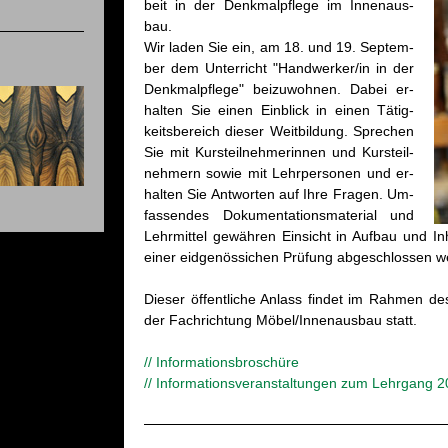
beit in der Denk­mal­pfle­ge im In­nen­aus­
bau.
Wir laden Sie ein, am 18. und 19. Sep­tem­
ber dem Un­ter­richt "Hand­wer­ker/in in der
Denk­mal­pfle­ge" bei­zu­woh­nen. Dabei er­
hal­ten Sie einen Ein­blick in einen Tä­tig­
keits­be­reich die­ser Weit­bil­dung. Spre­chen
Sie mit Kurs­teil­neh­me­rin­nen und Kurs­teil­
neh­mern sowie mit Lehr­per­so­nen und er­
hal­ten Sie Ant­wor­ten auf Ihre Fra­gen. Um­
fas­sen­des Do­ku­men­ta­ti­ons­ma­te­ri­al und
Lehr­mit­tel ge­wäh­ren Ein­sicht in Auf­bau und In­
einer eid­ge­nös­si­chen Prü­fung ab­ge­schlos­sen 
Die­ser öf­fent­li­che An­lass fin­det im Rah­men de
der Fach­rich­tung Möbel/In­nen­aus­bau statt.
// In­for­ma­ti­ons­bro­schü­re
// In­for­ma­ti­ons­ver­an­stal­tun­gen zum Lehr­gang 