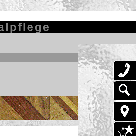
l­pfle­ge