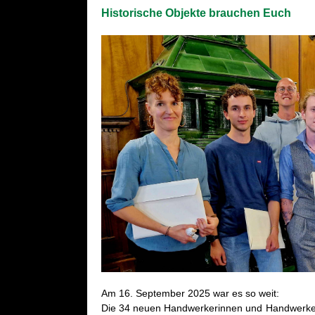
His­to­ri­sche Ob­jek­te brau­chen Euch
Am 16. Sep­tem­ber 2025 war es so weit:
Die 34 neuen Hand­wer­ke­rin­nen und Hand­wer­ker 