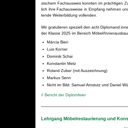
si­schem Fach­aus­weis konn­ten im präch­ti­gen Zun
lich ihre Fach­aus­wei­se in Emp­fang neh­men und d
ten­de Wei­ter­bil­dung voll­enden.
Wir gra­tu­lie­ren spe­zi­ell den acht Di­plo­mand:in
der Klas­se 2025 im Be­reich Möbel/In­nen­aus­bau
Márcia Bieri
Luis Kor­ner
Do­mi­nik Schai
Kon­stan­tin Metz
Ro­land Zuber (mit Aus­zeich­nung)
Mar­kus Senn
Nicht im Bild: Sa­mu­el Am­stutz und Da­ni­el Wü­
// Be­richt der Di­plom­fei­er
Lehr­gang Mö­bel­re­stau­rie­rung und Kon­s